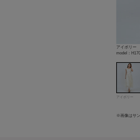
アイボリー
チャコール
model：H1
model：H1
model：H1
model：H1
model：H1
model：H1
model：H1
model：H1
color：ア
color：ア
color：ア
color：ア
color：ア
color：ア
model：H1
model：H1
model：H1
model：H1
model：H1
color：チ
model：H1
model：H1
model：H17
model：H17
アイボリー
※画像はサ