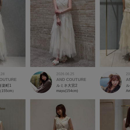
2026.06.25
20
.28
AND COUTURE
A
COUTURE
ルミネ大宮2
ル
有楽町1
mayu(154cm)
Am
a（155cm）