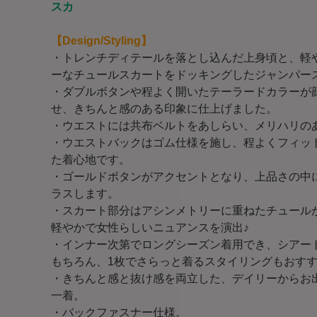
スカ
【Design/Styling】
・トレンチディテールを落とし込んだ上身頃と、軽
ーなチュールスカートをドッキングしたジャンパー
・ダブルボタンや程よく開いたテーラードカラーが
せ、きちんと感のある印象に仕上げました。
・ウエストには共布ベルトをあしらい、メリハリの
・ウエストバックはゴム仕様を施し、程よくフィッ
た着心地です。
・ゴールドボタンがアクセントとなり、上品さの中
ラスします。
・スカート部分はアシンメトリーに重ねたチュール
軽やかで女性らしいニュアンスを演出♪
・インナー次第でロングシーズン着用でき、シアー
もちろん、1枚でさらっと着るスタイリングもおす
・きちんと感と抜け感を両立した、デイリーからお
一着。
・バックファスナー仕様。