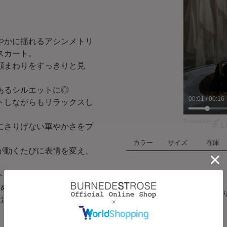
やかに揺れるアシンメトリ
スカート。
顔まわりをすっきりと見
あるシルエットに◎
00:03
/
00:16
トしながらもリラックスし
Powered by
にさりげない華やかさをプ
カラー
サイズ
在庫
が動くたびに表情を変え、
アイボリー
トップスやニット合わせは
すめです！
ハート
F
在庫あ
出かけシーンまで活躍する