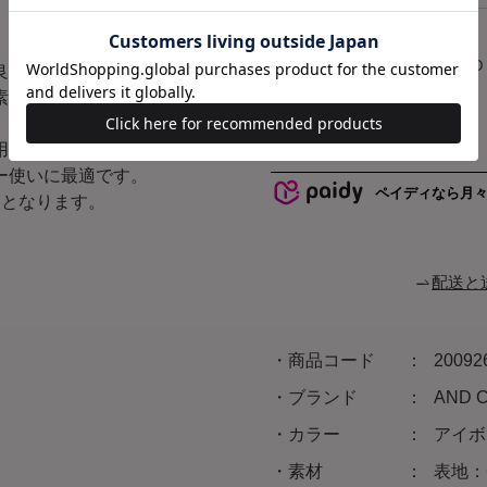
チャコール
グレー
SOLD
ハート
良い素材を使用。
F
OUT
素材を重ね、動きのあるシ
用感をキープ。
ー使いに最適です。
ペイディなら月
開となります。
配送と
商品コード
20092
ブランド
AND
カラー
アイボ
素材
表地：