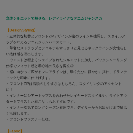
立体シルエットで魅せる、レディライクなデニムジャンスカ
【Design/Styling】
・立体的な切替とフロントZIPデザインが縦のラインを強調し、スタイルア
ップを叶えるデニムジャンパースカート。
・華奢なストラップとデコルテをすっきりと見せるネックラインが女性らし
い抜け感を演出します。
・ウエストは程よくシェイプされたシルエットに加え、バックシャーリング
仕様でフィット感と着心地の良さを両立◎
・裾に向かって広がるフレアラインは、動くたびに軽やかに揺れ、ドラマテ
ィックな印象に仕上げます。
・フロントZIPは着脱のしやすさはもちろん、スタイリングのアクセント
に！
・インナーにシアートップスを合わせたレイヤードスタイルや、ライトアウ
ターをプラスした着こなしもおすすめです。
・インナー次第でロングシーズン着用でき、デイリーからお出かけまで幅広
く活躍します。
・フロントファスナー仕様。
【Fabric】