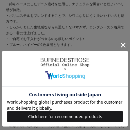
・綿をベースにしたデニム素材を使用し、ナチュラルな風合いと程よいハリ
感が特徴。
・ポリエステルをブレンドすることで、シワになりにくく扱いやすいのも魅
力です。
・しっかりとした生地感ながらも重たくなりすぎず、ロングシーズン着用で
きる一着に仕上げました。
・ご自宅でお手入れが出来るのも嬉しいポイント♪
・ブルー、ネイビーの2色展開となります。
【Care】
洗濯機洗い可能
【デニム商品注意事項】
・濡れたまま放置しないでください。
・他のものと一緒に洗濯しないでください。
・インディゴ染めの特性上、着用中の摩擦や汗などにより、他の衣類や下
着、淡い色のベルトやカバン、ソファーなどに色移りしますのでコーディネ
ートや取り扱いにはご注意ください。
・下着は、同色系の物を着用されますことをおすすめします。
・素材の性質上、色落ち、色移りしますので、洗濯の際は他のものと一緒に
洗わないでください。
・塩素系漂白剤の使用や、蛍光増白剤配合の洗剤をご使用にならないでくだ