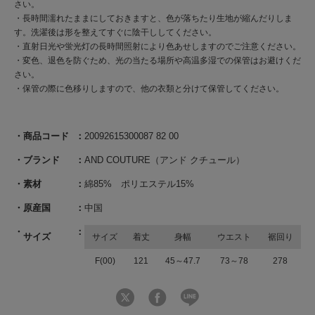
さい。
・長時間濡れたままにしておきますと、色が落ちたり生地が縮んだりしま
す。洗濯後は形を整えてすぐに陰干ししてください。
・直射日光や蛍光灯の長時間照射により色あせしますのでご注意ください。
・変色、退色を防ぐため、光の当たる場所や高温多湿での保管はお避けくだ
さい。
・保管の際に色移りしますので、他の衣類と分けて保管してください。
商品コード
20092615300087 82 00
ブランド
AND COUTURE（アンド クチュール）
素材
綿85% ポリエステル15%
原産国
中国
サイズ
サイズ
着丈
身幅
ウエスト
裾回り
F(00)
121
45～47.7
73～78
278