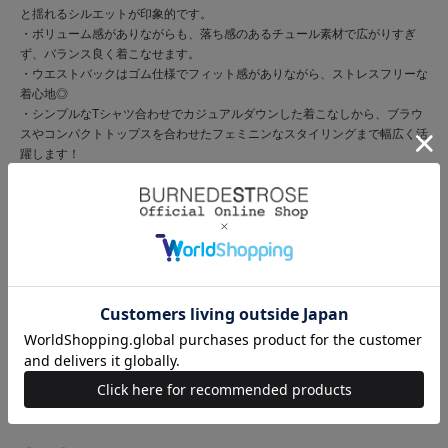
と揺れるシルエットが印象的です。
・ボリューム感がありながらも、落ち感のあるチュール素材で広がりすぎ
ず、バランス良く着こなせます。
・ウエストバックはゴム仕様でフィット感がありながら、ストレスフリーな
着心地◎
・シンプルなTシャツ合わせでカジュアルダウンした着こなしから、ブラウ
スやコンパクトトップスを合わせたフェミニンなスタイリングまで幅広く活
躍します！
・スタイリングに華やかさをプラスし、シーズンムードを高めてくれる主役
級スカートです。
・ウエストゴム仕様。
【Fabric】
・軽やかで透け感のあるチュール素材を使用。
・柔らかなチュールがふんわりと広がり、エアリーな印象を与えます。
・繊細な透け感がありながらも、ホワイト・アイボリーにはペチコート付き
で安心してご着用いただけます。
・シーズンレスに活躍し、シワになりにくく、デイリーにも取り入れやすい
素材感です。
・ご自宅でお手入れが出来るのも嬉しいポイント♪
・ホワイト、アイボリー、ブラウン、ブラックの4色展開となります。