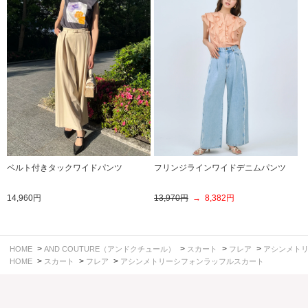
ベルト付きタックワイドパンツ
フリンジラインワイドデニムパンツ
14,960円
13,970円
→ 8,382円
>
>
>
>
HOME
AND COUTURE（アンドクチュール）
スカート
フレア
アシンメト
>
>
>
HOME
スカート
フレア
アシンメトリーシフォンラッフルスカート