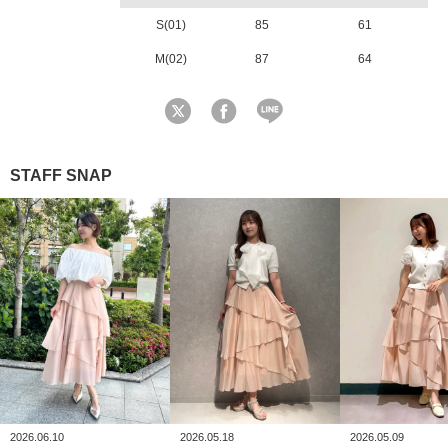
S(01)
85
61
M(02)
87
64
STAFF SNAP
2026.06.10
2026.05.18
2026.05.09