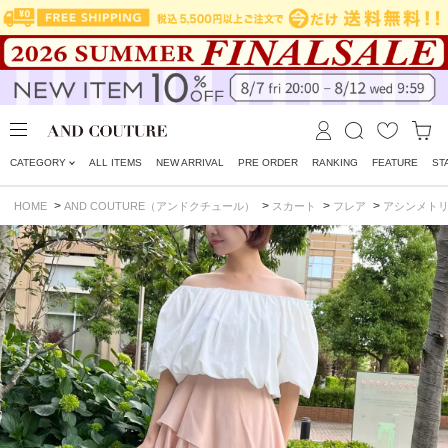
CATEGORY
ALL ITEMS
NEW ARRIVAL
PRE ORDER
RANKING
FEATURE
ST
>
>
>
>
HOME
AND COUTURE（アンドクチュール）
スカート
フレア
アシンメト