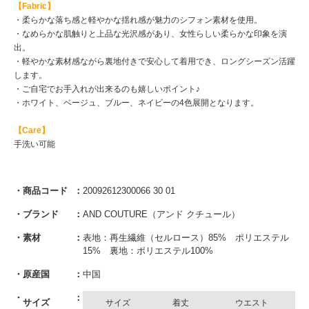
【Fabric】
・柔らかな落ち感と軽やかな揺れ感が魅力のシフォン素材を使用。
・なめらかな肌触りと上品な光沢感があり、女性らしい柔らかな印象を演
出。
・軽やかな素材感ながら裏地付きで安心して着用でき、ロングシーズン活躍
します。
・ご自宅でお手入れが出来るのも嬉しいポイント♪
・ホワイト、ベージュ、ブルー、ネイビーの4色展開となります。
【Care】
手洗い可能
商品コード
20092612300066 30 01
ブランド
AND COUTURE（アンド クチュール）
素材
表地：再生繊維（セルロース）85% ポリエステル
15% 裏地：ポリエステル100%
原産国
中国
サイズ
サイズ
着丈
ウエスト