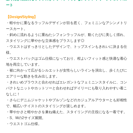
ート
【Design/Styling】
・軽やかに重なるラッフルデザインが目を惹く、フェミニンなアシンメトリ
ースカート。
・斜めに流れるように重ねたシフォンラッフルが、動くたびに美しく揺れ、
スタイリングに華やかな立体感をプラスします◎
・ウエストはすっきりとしたデザインで、トップスインもきれいに決まる仕
様。
・ウエストバックはゴム仕様になっており、程よいフィット感と快適な着心
地を両立しています。
・裾に向かって広がるシルエットが女性らしいラインを演出し、歩くたびに
エアリーな動きを生み出します。
・きれいめブラウスと合わせればエレガントなフェミニンスタイルに、コン
パクトなニットやカットソーと合わせればデイリーにも取り入れやすい着こ
なしに！
・さらにデニムジャケットやブルゾンなどのカジュアルアウターとも好相性
で、幅広いテイストのスタイリングが楽しめます。
・華やかさと軽やかさを兼ね備えた、スタイリングの主役になる一着です。
・S、Mの2サイズ展開。
・ウエストゴム仕様。