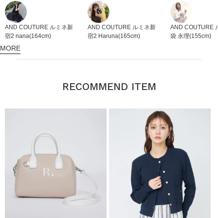
AND COUTURE
ルミネ新
AND COUTURE
ルミネ新
AND COUTURE
宿2
nana(164cm)
宿2
Haruna(165cm)
袋
永理(155cm)
MORE
RECOMMEND ITEM