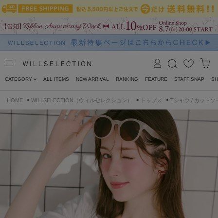
CATEGORY
ALL ITEMS
NEW ARRIVAL
RANKING
FEATURE
STAFF SNAP
SH
>
>
>
HOME
WILLSELECTION（ウィルセレクション）
トップス
Tシャツ / カットソ