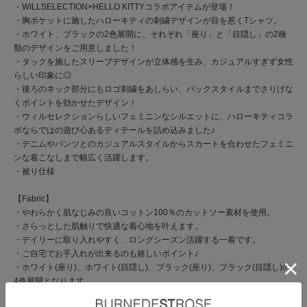
・WILLSELECTION×HELLO KITTYコラボアイテムが登場！
・胸ポケットに施したハローキティの刺繍デザインが目を惹くTシャツ。
・ホワイト、ブラックの2色展開に、それぞれ「座り」と「目隠し」の2種
類のデザインをご用意しました！
・タックを施したスリーブデザインが立体感を生み、カジュアルすぎず女性
らしい印象に◎
・後ろのネック部分にもロゴ刺繍をあしらい、バックスタイルまでさりげな
くポイントを効かせたデザイン！
・ウィルセレクションらしいフェミニンなシルエットに、ハローキティコラ
ボならではの遊び心あるディテールを詰め込みました♪
・デニムやパンツとのカジュアルスタイルからスカートを合わせたフェミニ
ンな着こなしまで幅広く活躍します。
・被り仕様
【Fabric】
・やわらかく肌なじみの良いコットン100％のカットソー素材を使用。
・さらっとした肌触りで快適な着心地を叶えます。
・デイリーに取り入れやすく、ロングシーズン活躍する一着です。
・ご自宅でお手入れが出来るのも嬉しいポイント♪
・ホワイト(座り)、ホワイト(目隠し)、ブラック(座り)、ブラック(目隠し)の
4色展開となります。