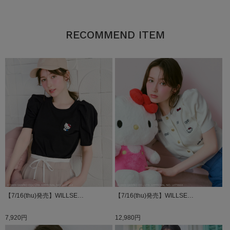
RECOMMEND ITEM
【7/16(thu)発売】WILLSE…
【7/16(thu)発売】WILLSE…
7,920円
12,980円