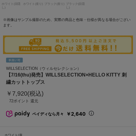
ホワイト(目隠
ホワイト(座り)
ブラック(座り)
ブラック(目隠
し)
し)
※画像はサンプル撮影のため、実際の商品と色味・仕様が異なる場合がござい
ます。
WILLSELECTION（ウィルセレクション）
【7/16(thu)発売】WILLSELECTION×HELLO KITTY 刺
繍カットトップス
￥7,920(税込)
72
￥2,640
ペイディなら月々
ホワイト(座