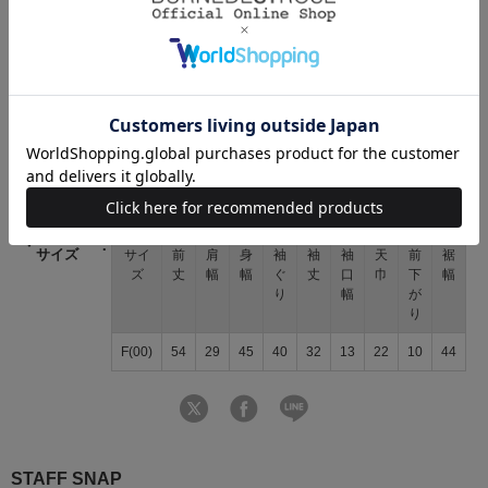
【Care】
手洗い可能
商品コード
20082619100227 09 00
ブランド
WILLSELECTION（ウィルセレクション）
素材
綿100%
原産国
中国
サイズ
サイ
前
肩
身
袖
袖
袖
天
前
裾
ズ
丈
幅
幅
ぐ
丈
口
巾
下
幅
り
幅
が
り
F(00)
54
29
45
40
32
13
22
10
44
STAFF SNAP