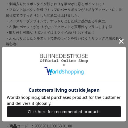
・刺繍入りのリボンタイが顔まわりを華やかに彩るポイントに！
・フロントはボタン仕様でトップのパールボタンが上品なアクセントに。比
翼仕立てですっきりとした印象に仕上げました。
・ノースリーブデザインで、すっきりとした抜け感のある印象に。
・左胸のポケットがさりげないアクセントと実用性をプラスします◎
・取り外し可能なリボンタイはネクタイ結びもおすすめ！
・ふんわりとしたシルエットで体のラインを拾いにくくリラックス感のある
着心地♪
・リボンタイ取り外し可能
【Fabric】
・軽やかでやわらかな素材感で、さらっとした着心地。
・ほどよい落ち感があり、きれいなシルエットをキープします。
・ご自宅でお手入れが出来るのも嬉しいポイント♪
・ホワイト、ホワイトドット、ピンクドット、ブルーの4色展開となりま
す。
【Care】
洗濯機洗い可能
商品コード
20082611100163 01 00