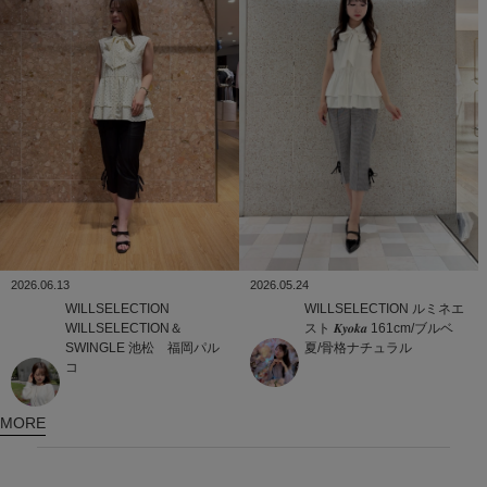
2026.05.24
2026.06.13
WILLSELECTION
ルミネエ
WILLSELECTION
スト
𝑲𝒚𝒐𝒌𝒂 161cm/ブルベ
WILLSELECTION＆
夏/骨格ナチュラル
SWINGLE
池松 福岡パル
コ
MORE