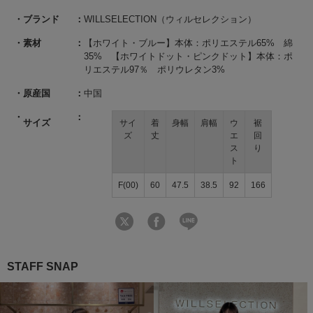
ブランド
WILLSELECTION（ウィルセレクション）
素材
【ホワイト・ブルー】本体：ポリエステル65% 綿
35% 【ホワイトドット・ピンクドット】本体：ポ
リエステル97％ ポリウレタン3%
原産国
中国
サイズ
サイ
着
身幅
肩幅
ウ
裾
ズ
丈
エ
回
ス
り
ト
F(00)
60
47.5
38.5
92
166
STAFF SNAP