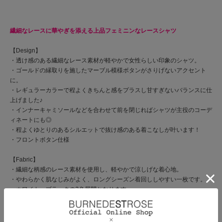
繊細なレースに華やぎを添える上品フェミニンなレースシャツ
【Design】
・透け感のある繊細なレース素材が軽やかで女性らしい印象のシャツ。
・ゴールドの縁取りを施したマーブル模様ボタンがさりげないアクセント
に。
・レギュラーカラーで程よくきちんと感をプラスし甘すぎないバランスに仕
上げました♪
・インナーキャミソールなどを合わせて前を閉じればシャツが主役のコーデ
ィネートにも◎
・程よくゆとりのあるシルエットで抜け感のある着こなしが叶います！
・フロントボタン仕様
【Fabric】
・繊細な柄感のレース素材を使用し、軽やかで涼しげな着心地。
・やわらかく肌なじみがよく、ロングシーズン着回ししやすい一枚です。
・ホワイト、ブラックの2色展開となります。
【Care】
ドライクリーニング