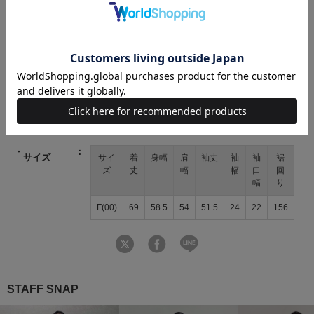
商品コード
20082611400156 90 00
ブランド
WILLSELECTION（ウィルセレクション）
素材
本体：綿55% ナイロン45% 別布部分：ポリエス
テル100％
原産国
中国
サイズ
サイ
着
身幅
肩
袖丈
袖
袖
裾
ズ
丈
幅
幅
口
回
幅
り
F(00)
69
58.5
54
51.5
24
22
156
STAFF SNAP