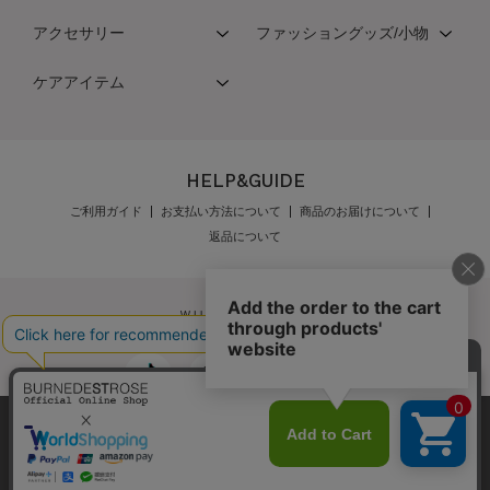
アクセサリー
ファッショングッズ/小物
ケアアイテム
HELP&GUIDE
ご利用ガイド
お支払い方法について
商品のお届けについて
返品について
＼8.14(fri)9:59まで／
弊社はCookieを利用し、Webの利便性向上に努め
公式オンラインショップご利用規約
メンバーズ規約
♥全品10％OFF♥
ております。「承諾する」をクリックしていただ
メンバーズポイントプログラム規約
特定商取引法に基づく表示
ノベルティプレゼント
くと、お客様に最適な内容を提供することが可能
承諾する
個人情報保護指針
会社概要
採用情報
お問い合わせ