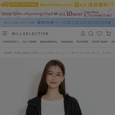
CATEGORY
ALL ITEMS
NEW ARRIVAL
RANKING
FEATURE
STAFF SNAP
SH
>
>
>
>
HOME
WILLSELECTION（ウィルセレクション）
アウター
ブルゾン
【セッ