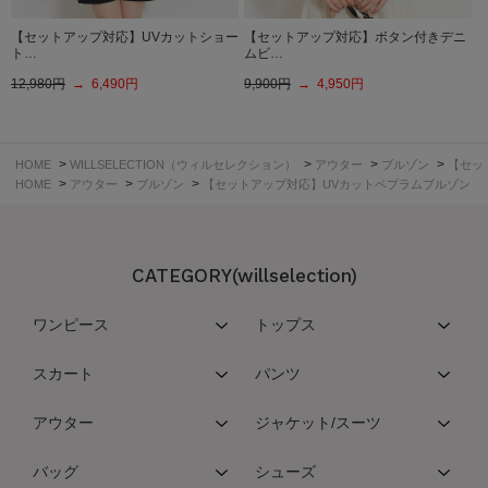
【セットアップ対応】UVカットショー
【セットアップ対応】ボタン付きデニ
ト…
ムビ…
12,980円
→ 6,490円
9,900円
→ 4,950円
>
>
>
>
HOME
WILLSELECTION（ウィルセレクション）
アウター
ブルゾン
【セッ
>
>
>
HOME
アウター
ブルゾン
【セットアップ対応】UVカットペプラムブルゾン
CATEGORY(willselection)
ワンピース
トップス
スカート
パンツ
アウター
ジャケット/スーツ
バッグ
シューズ