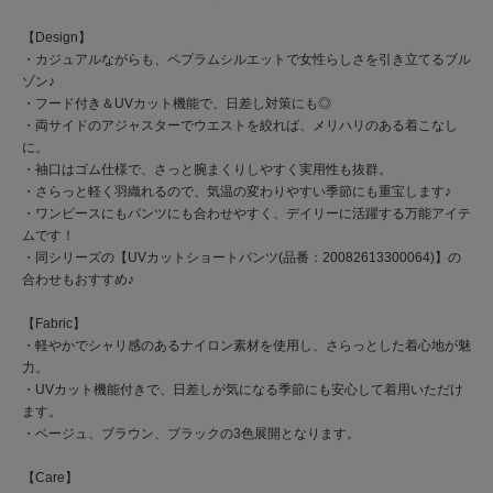
【Design】
・カジュアルながらも、ペプラムシルエットで女性らしさを引き立てるブル
ゾン♪
・フード付き＆UVカット機能で、日差し対策にも◎
・両サイドのアジャスターでウエストを絞れば、メリハリのある着こなし
に。
・袖口はゴム仕様で、さっと腕まくりしやすく実用性も抜群。
・さらっと軽く羽織れるので、気温の変わりやすい季節にも重宝します♪
・ワンピースにもパンツにも合わせやすく、デイリーに活躍する万能アイテ
ムです！
・同シリーズの【UVカットショートパンツ(品番：20082613300064)】の
合わせもおすすめ♪
【Fabric】
・軽やかでシャリ感のあるナイロン素材を使用し、さらっとした着心地が魅
力。
・UVカット機能付きで、日差しが気になる季節にも安心して着用いただけ
ます。
・ベージュ、ブラウン、ブラックの3色展開となります。
【Care】