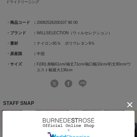
ドライクリーニング
商品コード
20082526200107 90 00
ブランド
WILLSELECTION（ウィルセレクション）
素材
ナイロン91％ ポリウレタン9％
原産国
中国
サイズ
F(00):身幅61cm/袖丈71cm/袖口幅10cm/裄丈80cm/ウ
エスト幅最大136cm
STAFF SNAP