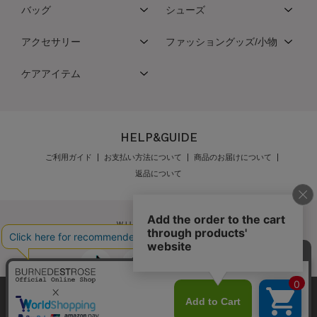
バッグ
シューズ
アクセサリー
ファッショングッズ/小物
ケアアイテム
HELP&GUIDE
ご利用ガイド
お支払い方法について
商品のお届けについて
返品について
弊社はCookieを利用し、Webの利便性向上に努め
公式オンラインショップご利用規約
メンバーズ規約
ております。「承諾する」をクリックしていただ
メンバーズポイントプログラム規約
特定商取引法に基づく表示