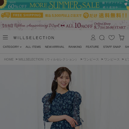
CATEGORY
ALL ITEMS
NEW ARRIVAL
RANKING
FEATURE
STAFF SNAP
SH
>
>
>
>
HOME
WILLSELECTION（ウィルセレクション）
ワンピース
ワンピース
ピ