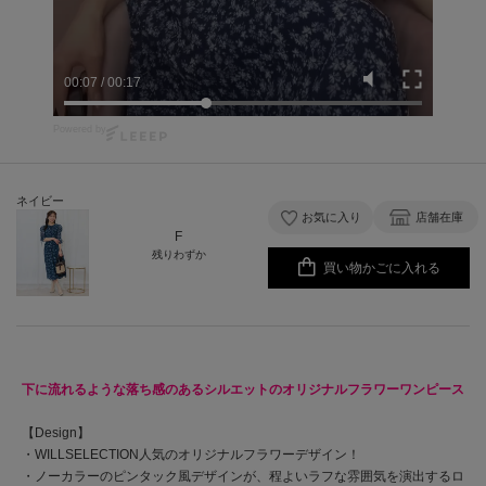
00:07
/
00:17
Powered by
ネイビー
お気に入り
店舗在庫
F
残りわずか
買い物かごに入れる
下に流れるような落ち感のあるシルエットのオリジナルフラワーワンピース
【Design】
・WILLSELECTION人気のオリジナルフラワーデザイン！
・ノーカラーのピンタック風デザインが、程よいラフな雰囲気を演出するロ