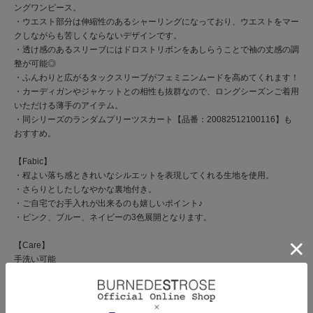
ングワンピース。
・ウエスト部分は伸縮性のあるシャーリングになっており、ウエストをマー
クしながらも苦しくならないデザインです。
・透け感のあるスリーブにはドロストリボンをあしらうことで袖の丈感の調
整が可能◎
・ふんわりと広がるタックスリーブがフェミニンムードを高めてくれます！
・カーディガンやジャケットとの相性も抜群なので、ロングシーズンご着用
いただける薄手のアイテム。
・同シリーズのランダムプリーツスカート【品番：20082512100116】も
おすすめ。
【Fabic】
・程よい落ち感ときれいなシルエットを表現してくれる生地を使用。
・さらりとしたしなやかな裏地付き。
・ご自宅でお手入れが出来るのも嬉しいポイント♪
・ピンク、ブルー、ネイビーの3色展開となります。
【Care】
手洗い可能
商品コード
20082515100117 83 00