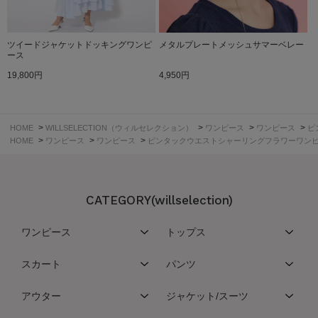
ツイードジャケットドッキングワンピ
メタルプレートメッシュサマーベレー
ース
19,800円
4,950円
>
>
>
>
HOME
WILLSELECTION（ウィルセレクション）
ワンピース
ワンピース
ピ
>
>
>
HOME
ワンピース
ワンピース
ピンタックウエストシャーリングフラワーワン
CATEGORY(willselection)
ワンピース
トップス
スカート
パンツ
アウター
ジャケット/スーツ