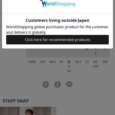
ブランド
WILLSELECTION（ウィルセレクション）
素材
表地：ポリエステル100％ 裏地：ポリエステル
100％
原産国
中国
サイズ
サイ
着
身幅
肩
袖
袖幅
袖
ウ
裾
ズ
丈
幅
丈
口
エ
回
幅
ス
り
ト
F(00)
120
48.6
35
最
19.3
13
60-
295
大
105
60
STAFF SNAP