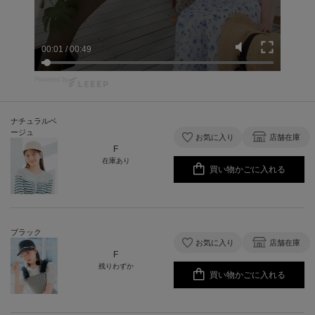
00:02
/
00:49
Powered by
ナチュラルベ
ージュ
お気に入り
店舗在庫
F
在庫あり
買い物かごに入れる
ブラック
お気に入り
店舗在庫
F
残りわずか
買い物かごに入れる