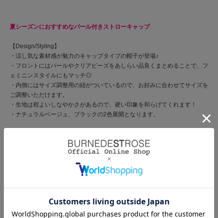
夏シーズンにおすすめなパール付きストローキャップ
【Design/Styling】
・涼し気な素材感が魅力のキャップタイプの帽子が登場♪
・フロントにはパールやクリアビーズをあしらい品良くまとめることで、フ
ェミニンスタイルにもマッチ◎
・内側にはサイズ調整用の紐がついているので、お好みに合わせてサイズを
ご調整いただけます。
・生地は程よいしなやかさがあるので、硬い印象を和らげてくれます！
・ナチュラルベージュ、ブラックの2色展開となります。
商品コード
20082510900162 11 00
ブランド
WILLSELECTION（ウィルセレクション）
素材
本体：ポリエステル 飾り：プラスチック
原産国
中国
サイズ
サイズ
ツバ
高さ
頭周り