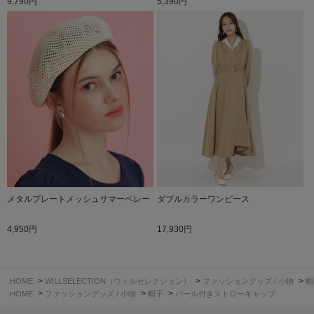
9,790円
5,390円
メタルプレートメッシュサマーベレー
ダブルカラーワンピース
4,950円
17,930円
>
>
>
HOME
WILLSELECTION（ウィルセレクション）
ファッショングッズ / 小物
帽
>
>
>
HOME
ファッショングッズ / 小物
帽子
パール付きストローキャップ