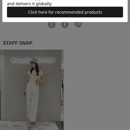
F(00)
7
13
57（サイズ調整可能）
STAFF SNAP