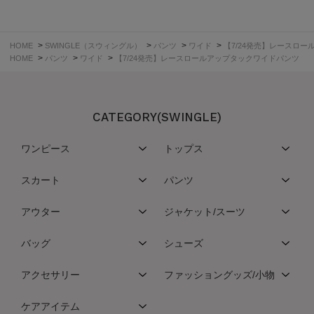
>
>
>
>
HOME
SWINGLE（スウィングル）
パンツ
ワイド
【7/24発売】レースロ
>
>
>
HOME
パンツ
ワイド
【7/24発売】レースロールアップタックワイドパンツ
CATEGORY(SWINGLE)
ワンピース
トップス
スカート
パンツ
アウター
ジャケット/スーツ
バッグ
シューズ
アクセサリー
ファッショングッズ/小物
ケアアイテム