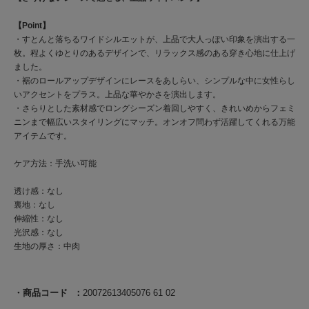
【Point】
・すとんと落ちるワイドシルエットが、上品で大人っぽい印象を演出する一
枚。程よくゆとりのあるデザインで、リラックス感のある穿き心地に仕上げ
ました。
・裾のロールアップデザインにレースをあしらい、シンプルな中に女性らし
いアクセントをプラス。上品な華やかさを演出します。
・さらりとした素材感でロングシーズン着回しやすく、きれいめからフェミ
ニンまで幅広いスタイリングにマッチ。オンオフ問わず活躍してくれる万能
アイテムです。
ケア方法：手洗い可能
透け感：なし
裏地：なし
伸縮性：なし
光沢感：なし
生地の厚さ：中肉
商品コード
20072613405076 61 02