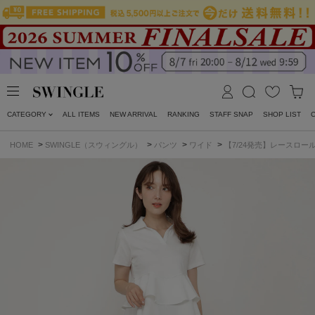
CATEGORY
ALL ITEMS
NEW ARRIVAL
RANKING
STAFF SNAP
SHOP LIST
>
>
>
>
HOME
SWINGLE（スウィングル）
パンツ
ワイド
【7/24発売】レースロ