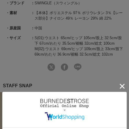
ブランド
SWINGLE（スウィングル）
素材
【本体】ポリエステル 97％ ポリウレタン 3％【レー
ス部分】ナイロン 49％ レーヨン 29% 綿 22%
原産国
中国
サイズ
S(01):ウエスト 65cm/ヒップ 105cm/股上 32.5cm/股
下 67cm/わたり 35.5cm/裾幅 32cm/総丈 100cm
M(02):ウエスト 69cm/ヒップ 109cm/股上 33cm/股下
69cm/わたり 36.9cm/裾幅 32.5cm/総丈 102cm
STAFF SNAP