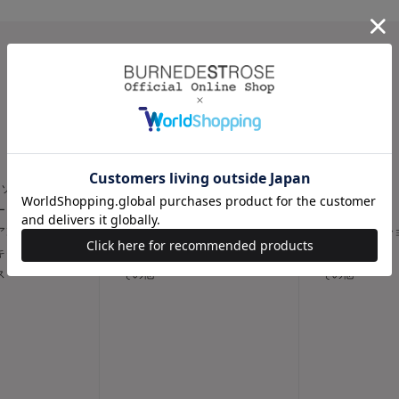
CATEGORY
スカート
パンツ
トソー
フレア
スリム
ー
タイト
ワイド
 アンサンブル
台形
キュロット / 
 キャミソール
デニムスカート
デニム
ス
その他
その他