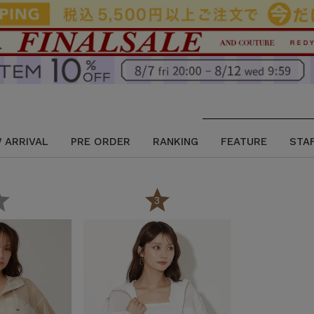
 ARRIVAL
PRE ORDER
RANKING
FEATURE
STA
2
3