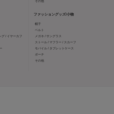
その他
ファッショングッズ/小物
帽子
ベルト
ング / イヤーカフ
メガネ / サングラス
ストール / マフラー / スカーフ
ー
モバイル / タブレットケース
ポーチ
その他