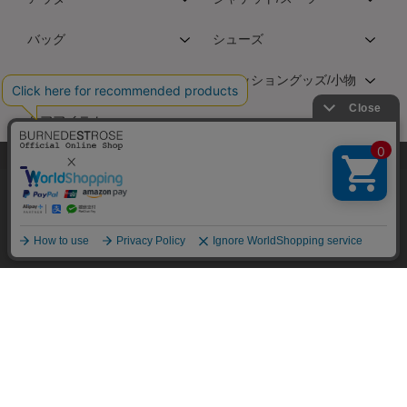
バッグ
シューズ
アクセサリー
ファッショングッズ/小物
ケアアイテム
弊社はCookieを利用し、Webの利便性向上に努め
ております。「承諾する」をクリックしていただ
HELP&GUIDE
くと、お客様に最適な内容を提供することが可能
承諾する
となります。Cookieの利用については、
こちら
を
ご利用ガイド
お支払い方法について
商品のお届けについて
ご覧ください。
返品について
絞り込み
フリーワード
検索