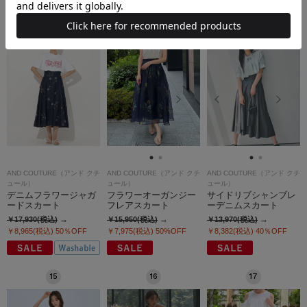
12
13
14
AND COUTURE（アンド クチ
AND COUTURE（アンド クチ
AND COUTURE（アンド クチ
ュール）
ュール）
ュール）
デニムフラワージャガ
フラワーオーガンジー
サイドリブシャンブレ
ードスカート
フレアスカート
ーデニムスカート
￥17,930(税込)
￥15,950(税込)
￥13,970(税込)
￥8,965(税込)
50％OFF
￥7,975(税込)
50%OFF
￥8,382(税込)
40％OFF
15
16
17