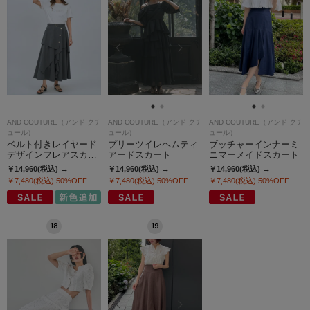
AND COUTURE（アンド クチ
AND COUTURE（アンド クチ
AND COUTURE（アンド クチ
ュール）
ュール）
ュール）
ベルト付きレイヤード
プリーツイレヘムティ
ブッチャーインナーミ
デザインフレアスカ…
アードスカート
ニマーメイドスカート
￥14,960(税込)
￥14,960(税込)
￥14,960(税込)
￥7,480(税込)
50%OFF
￥7,480(税込)
50%OFF
￥7,480(税込)
50%OFF
18
19