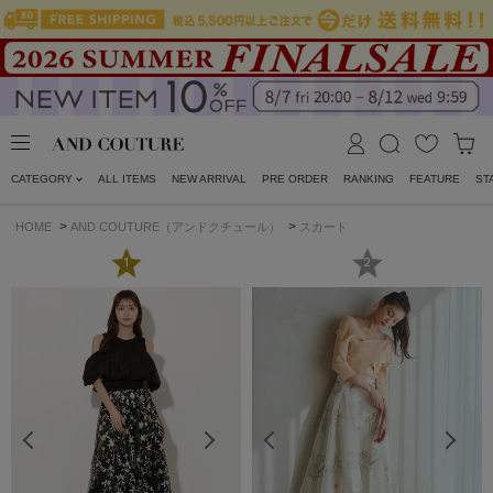
CATEGORY
ALL ITEMS
NEW ARRIVAL
PRE ORDER
RANKING
FEATURE
ST
>
>
HOME
AND COUTURE（アンドクチュール）
スカート
1
2