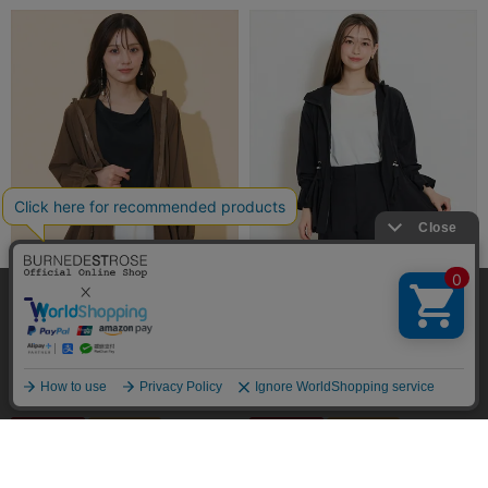
発売日
価格(安い順)
価格(高い順)
弊社はCookieを利用し、Webの利便性向上に努め
商品品番
ております。「承諾する」をクリックしていただ
WILLSELECTION（ウィルセレクション）
WILLSELECTION（ウィルセレクション）
【セットアップ対応】UVカットペ
【セットアップ対応】UVカットペ
くと、お客様に最適な内容を提供することが可能
承諾する
プラムブルゾン
プラムブルゾン
となります。Cookieの利用については、
こちら
を
￥16,500(税込)
￥9,900(税込)
￥16,500(税込)
￥9,900(税込)
ご覧ください。
40%OFF
40%OFF
絞り込み
1
2