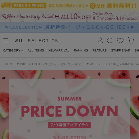
CATEGORY
ALL ITEMS
NEW ARRIVAL
RANKING
FEATURE
STAFF SNAP
SH
>
>
HOME
WILLSELECTION（ウィルセレクション）
WILLSELECTION_SUMMER S