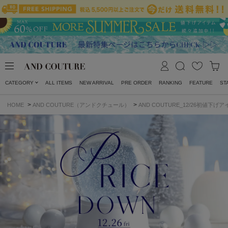
CATEGORY
ALL ITEMS
NEW ARRIVAL
PRE ORDER
RANKING
FEATURE
ST
>
>
HOME
AND COUTURE（アンドクチュール）
AND COUTURE_12/26初値下げ