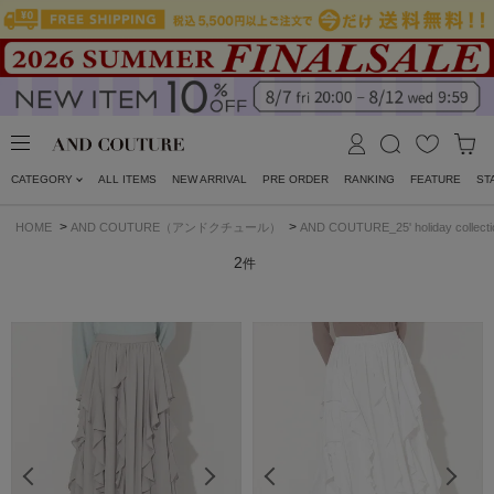
CATEGORY
ALL ITEMS
NEW ARRIVAL
PRE ORDER
RANKING
FEATURE
ST
>
>
HOME
AND COUTURE（アンドクチュール）
AND COUTURE_25' holiday collectio
2
件