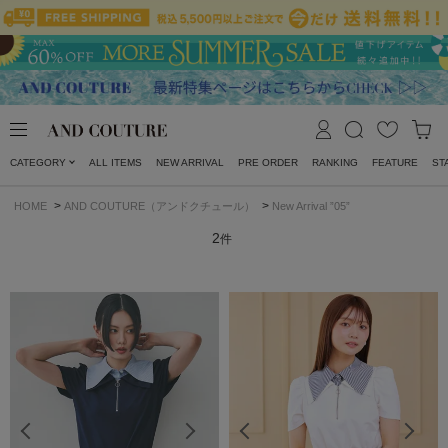
CATEGORY
ALL ITEMS
NEW ARRIVAL
PRE ORDER
RANKING
FEATURE
ST
>
>
HOME
AND COUTURE（アンドクチュール）
New Arrival ”05”
2
件