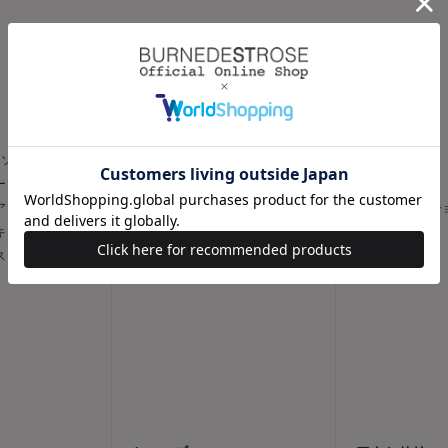
CATEGORY
スカート
パンツ
トソー
フレア
スリム
ー
タイト
ワイド
 アンサンブル
台形
キュロット / 
 キャミソール
デニムスカート
デニム
ス
その他
その他