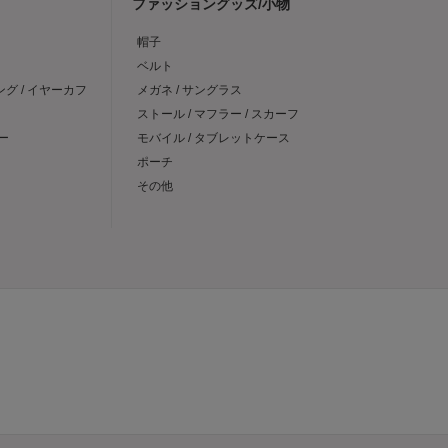
ファッショングッズ/小物
帽子
ベルト
ング / イヤーカフ
メガネ / サングラス
ストール / マフラー / スカーフ
ー
モバイル / タブレットケース
ポーチ
その他