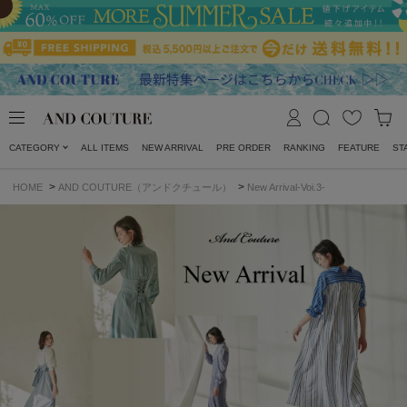
CATEGORY
ALL ITEMS
NEW ARRIVAL
PRE ORDER
RANKING
FEATURE
ST
>
>
HOME
AND COUTURE（アンドクチュール）
New Arrival-Voi.3-