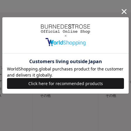
CATEGORY
スカート
パンツ
トソー
フレア
スリム
ー
タイト
ワイド
 アンサンブル
台形
キュロット / 
 キャミソール
デニムスカート
デニム
ス
その他
その他