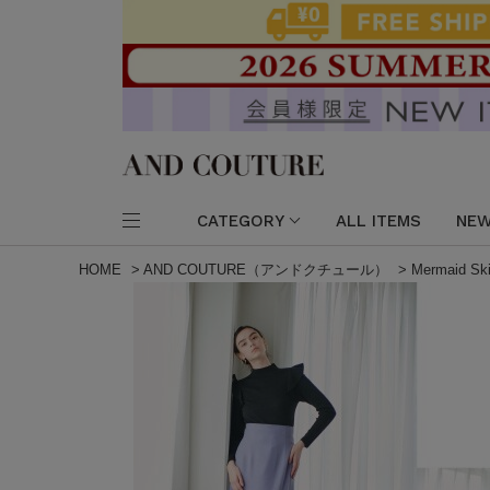
CATEGORY
ALL ITEMS
NEW
HOME
>
AND COUTURE（アンドクチュール）
>
Mermaid Ski