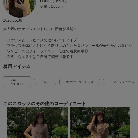
Haruna(165cm)
身長：165cm
2026.05.09
大人気のオケージョンドレスに新色が登場✨
・ブラウスとワンピースのセパレートタイプ
・ブラウス全体にさりげなく散りばめられたスパンコールが華やかな印象に✨
・ワンピースはサイドファスナー仕様で着脱簡単◎
・着丈、ウエストはご自身で調整可能です。
着用アイテム
AND
ドレス
オケージョンドレス
アンドクチュール
COUTURE
このスタッフの
その他のコーディネート