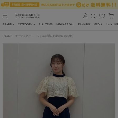
BRAND
CATEGORY
ALL ITEMS
NEW ARRIVAL
RANKING
MEDIA
Insta LIV
HOME
コーディネート
ルミネ新宿2 Haruna(165cm)