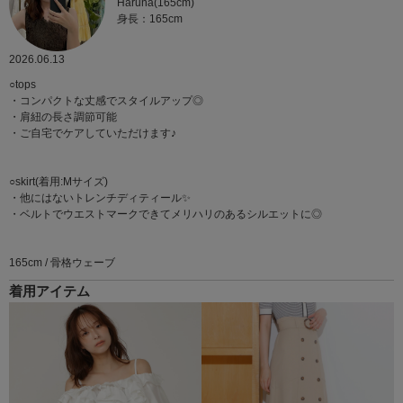
Haruna(165cm)
身長：165cm
2026.06.13
○tops
・コンパクトな丈感でスタイルアップ◎
・肩紐の長さ調節可能
・ご自宅でケアしていただけます♪
○skirt(着用:Mサイズ)
・他にはないトレンチディティール✨
・ベルトでウエストマークできてメリハリのあるシルエットに◎
165cm / 骨格ウェーブ
着用アイテム