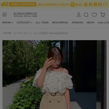
BRAND
CATEGORY
ALL ITEMS
NEW ARRIVAL
RANKING
MEDIA
Insta LIV
HOME
コーディネート
ルミネ新宿2 Haruna(165cm)