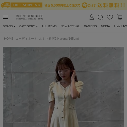
BRAND
CATEGORY
ALL ITEMS
NEW ARRIVAL
RANKING
MEDIA
Insta LIV
HOME
コーディネート
ルミネ新宿2 Haruna(165cm)