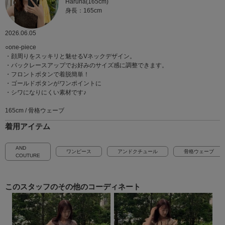
Haruna(165cm)
身長：165cm
2026.06.05
○one-piece
・顔周りをスッキリと魅せるVネックデザイン。
・バックレースアップでお好みのサイズ感に調整できます。
・フロントボタンで着脱簡単！
・ゴールドボタンがワンポイントに
・シワになりにくい素材です♪
165cm / 骨格ウェーブ
着用アイテム
AND
ワンピース
アンドクチュール
骨格ウェーブ
COUTURE
このスタッフの
その他のコーディネート