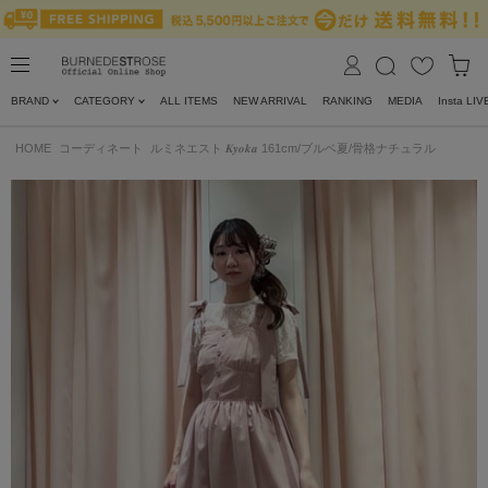
BRAND
CATEGORY
ALL ITEMS
NEW ARRIVAL
RANKING
MEDIA
Insta LIV
HOME
コーディネート
ルミネエスト 𝑲𝒚𝒐𝒌𝒂 161cm/ブルベ夏/骨格ナチュラル