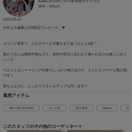
𝑲𝒚𝒐𝒌𝒂 161cm/ブルベ夏/骨格ナチュラル
身長：161cm
2026.05.02
今年も大優勝なGW限定ワンピース…💗
カラバリ豊富で、どのカラーも可愛すぎて迷っちゃう1枚♡
肩のリボンは調節可能なので、体型や気分に合わせて着られるのも嬉しいポイ
ント◎
ウエストはシャーリング仕様でしっかり伸びるので、ストレスフリーな着心地
です！
楽ちんなのに、しっかりスタイルアップも叶います✨
着用アイテム
WILLSELECTION
ロング丈
美人百花
Sweet
and
このスタッフの
その他のコーディネート