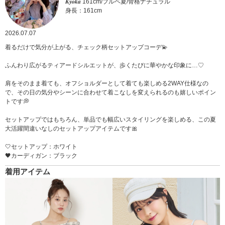
𝑲𝒚𝒐𝒌𝒂 161cm/ブルベ夏/骨格ナチュラル
身長：161cm
2026.07.07
着るだけで気分が上がる、チェック柄セットアップコーデ💫
ふんわり広がるティアードシルエットが、歩くたびに華やかな印象に…♡
肩をそのまま着ても、オフショルダーとして着ても楽しめる2WAY仕様なの
で、その日の気分やシーンに合わせて着こなしを変えられるのも嬉しいポイン
トです💭
セットアップではもちろん、単品でも幅広いスタイリングを楽しめる、この夏
大活躍間違いなしのセットアップアイテムです🎀
‎🤍セットアップ：ホワイト
🖤カーディガン：ブラック
着用アイテム