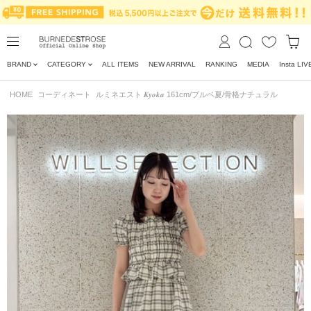
BRAND
CATEGORY
ALL ITEMS
NEW ARRIVAL
RANKING
MEDIA
Insta LIV
HOME
コーディネート
ルミネエスト 𝑲𝒚𝒐𝒌𝒂 161cm/ブルベ夏/骨格ナチュラル