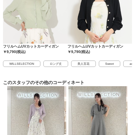
フリルヘムUVカットカーディガン
フリルヘムUVカットカーディガン
￥9,790(税込)
￥9,790(税込)
WILLSELECTION
ロング丈
美人百花
Sweet
and
このスタッフの
その他のコーディネート