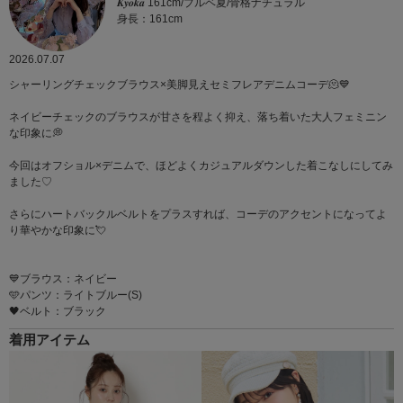
𝑲𝒚𝒐𝒌𝒂 161cm/ブルベ夏/骨格ナチュラル
身長：161cm
2026.07.07
シャーリングチェックブラウス×美脚見えセミフレアデニムコーデ🫠💙
ネイビーチェックのブラウスが甘さを程よく抑え、落ち着いた大人フェミニン
な印象に💭
今回はオフショル×デニムで、ほどよくカジュアルダウンした着こなしにしてみ
ました♡
さらにハートバックルベルトをプラスすれば、コーデのアクセントになってよ
り華やかな印象に💘
💙ブラウス：ネイビー
🩵パンツ：ライトブルー(S)
🖤ベルト：ブラック
着用アイテム