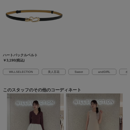
ハートバックルベルト
￥3,190(税込)
WILLSELECTION
美人百花
Sweet
andGIRL
オ
このスタッフの
その他のコーディネート