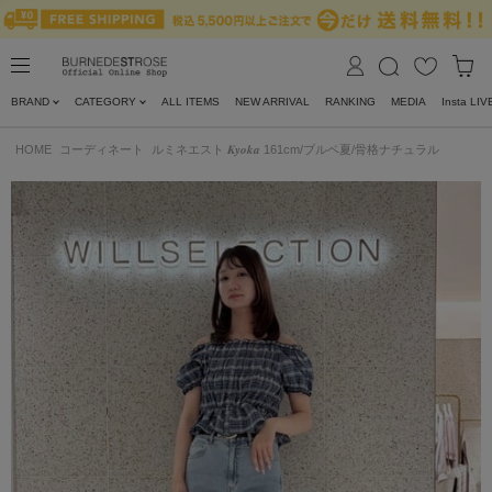
BRAND
CATEGORY
ALL ITEMS
NEW ARRIVAL
RANKING
MEDIA
Insta LIV
HOME
コーディネート
ルミネエスト 𝑲𝒚𝒐𝒌𝒂 161cm/ブルベ夏/骨格ナチュラル