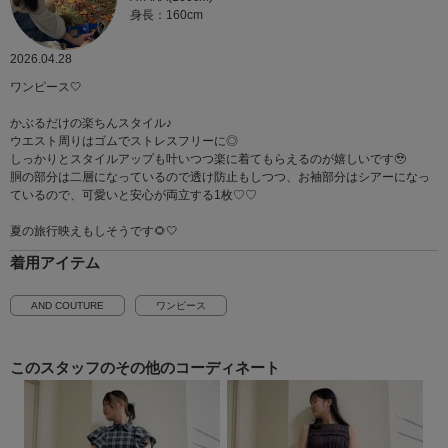
身長：160cm
2026.04.28
ワンピース🤍
かぶるだけの楽ちんスタイル♪
ウエスト周りはゴムでストレスフリーに◎
しっかりとスタイルアップも叶いつつ楽に着てもらえるのが嬉しいです🥹
胴の部分は二層になっているので透け防止もしつつ、お袖部分はシアーになっ
ているので、可愛いと安心が両立する1枚♡♡
夏の旅行映えもしそうです🌻🤍
着用アイテム
AND COUTURE
ワンピース
このスタッフの
その他のコーディネート