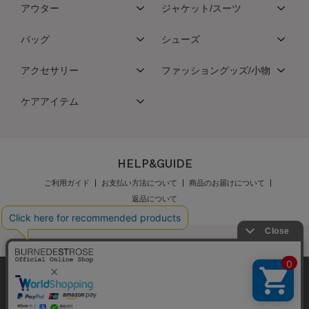
アウター
ジャケット/スーツ
バッグ
シューズ
アクセサリー
ファッショングッズ/小物
ケアアイテム
HELP&GUIDE
ご利用ガイド
お支払い方法について
商品のお届けについて
返品について
弊社はCookieを利用し、Webの利便性向上に努め
公式オンラインショップご利用規約
メンバーズ規約
ております。「承諾する」をクリックしていただ
メンバーズポイントプログラム規約
特定商取引法に基づく表示
くと、お客様に最適な内容を提供することが可能
承諾する