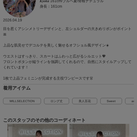
𝑲𝒚𝒐𝒌𝒂 161cm/ブルベ夏/骨格ナチュラル
身長：161cm
2026.04.19
目を惹くアシンメトリーデザインと、左ショルダーの大きめリボンがポイント
🎀
上品な肌見せでデコルテを美しく魅せるオフショル風デザイン☀️
ウエストはすっきり、スカートはふわっと広がるシルエット💖
フロントボタンが縦ラインを強調してくれるので、自然にスタイルアップして
くれています！
1枚で上品フェミニンが完成する主役ワンピースです👗
着用アイテム
WILLSELECTION
ロング丈
美人百花
Sweet
and
このスタッフの
その他のコーディネート