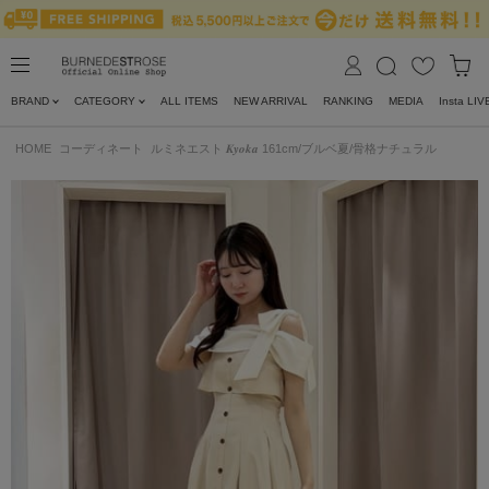
BRAND
CATEGORY
ALL ITEMS
NEW ARRIVAL
RANKING
MEDIA
Insta LIV
HOME
コーディネート
ルミネエスト 𝑲𝒚𝒐𝒌𝒂 161cm/ブルベ夏/骨格ナチュラル