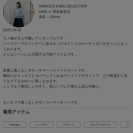
SWINGLE＆WILLSELECTION
sakai ☺︎ 博多阪急店
身長：156cm
2025.04.04
ラメ感が大人可愛いアンサンブルです。
ノースリーブのインナーに金ボタンがポイントのカーディガンがセットになっ
ております。
どんなシーンにも活躍する万能アイテムです。
春夏に着こなしやすいサマーツイードスカートです。
腰回りがスッキリとカバーしてくれるマーメイドデザインで、どの角度から見
てもとてもきれいに着こなせます。
シンプルで着回ししやすく、程よいフレア感が上品な印象に。
オンオフで着こなしやすいコーディネートです。
着用アイテム
Swingle
トップス
スカート
フレアスカート
スウ