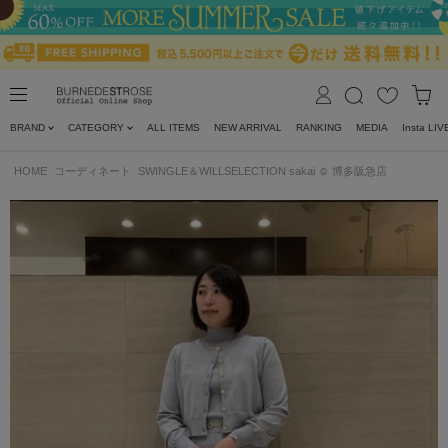
BRAND
CATEGORY
ALL ITEMS
NEW ARRIVAL
RANKING
MEDIA
Insta LIV
HOME
コーディネート
SWINGLE＆WILLSELECTION sakai ☺︎ 博多阪急店