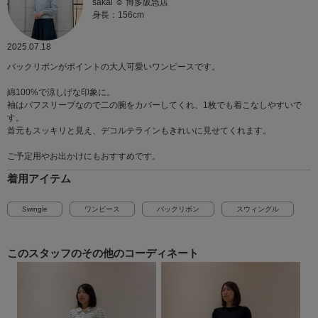
sakai ☺︎ 博多阪急店
身長：156cm
2025.07.18
バックリボンがポイントの大人可愛いワンピースです。
綿100%で涼しげな印象に。
袖はパフスリーブなので二の腕をカバーしてくれ、1枚でも着こなしやすいで
す。
首元もスッキリと見え、デコルテラインもきれいに見せてくれます。
ご予定用やお出かけにもおすすめです。
着用アイテム
Swingle
ワンピース
バックリボン
スウィングル
このスタッフの
その他のコーディネート