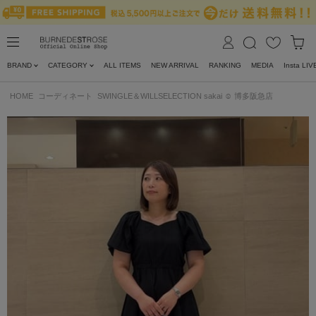
BRAND
CATEGORY
ALL ITEMS
NEW ARRIVAL
RANKING
MEDIA
Insta LIV
HOME
コーディネート
SWINGLE＆WILLSELECTION sakai ☺︎ 博多阪急店