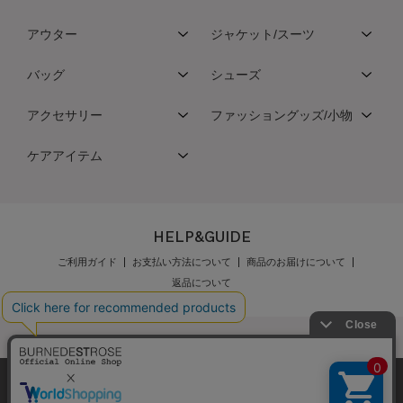
アウター
ジャケット/スーツ
バッグ
シューズ
アクセサリー
ファッショングッズ/小物
ケアアイテム
HELP&GUIDE
ご利用ガイド
お支払い方法について
商品のお届けについて
返品について
弊社はCookieを利用し、Webの利便性向上に努め
公式オンラインショップご利用規約
メンバーズ規約
ております。「承諾する」をクリックしていただ