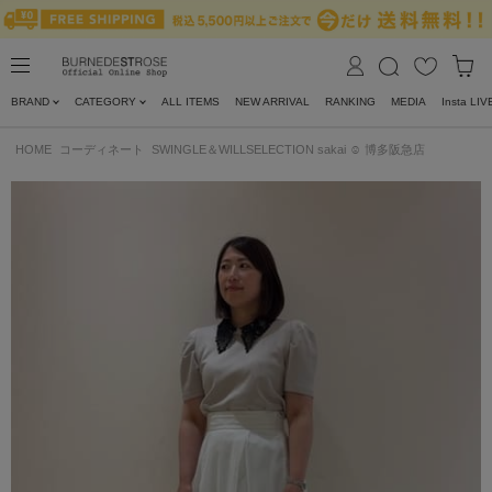
BRAND
CATEGORY
ALL ITEMS
NEW ARRIVAL
RANKING
MEDIA
Insta LIV
HOME
コーディネート
SWINGLE＆WILLSELECTION sakai ☺︎ 博多阪急店