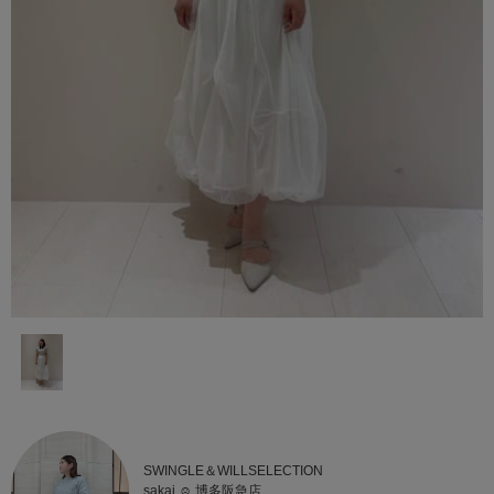
SWINGLE＆WILLSELECTION
sakai ☺︎ 博多阪急店