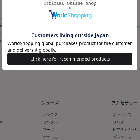
トソー
フレア
スリム
ー
タイト
ワイド
 アンサンブル
台形
キュロット / 
 キャミソール
デニムスカート
デニム
ス
その他
その他
シューズ
アクセサリー
パンプス
ネックレス
グ
サンダル
リング
ブーツ
ピアス / イヤリ
スニーカー
ブレスレット