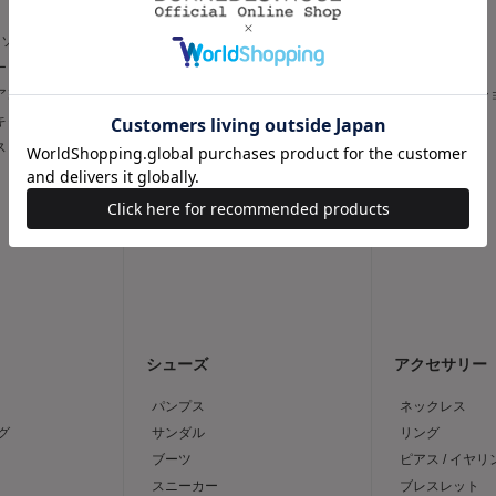
トソー
フレア
スリム
ー
タイト
ワイド
 アンサンブル
台形
キュロット / 
 キャミソール
デニムスカート
デニム
ス
その他
その他
シューズ
アクセサリー
パンプス
ネックレス
グ
サンダル
リング
ブーツ
ピアス / イヤリ
スニーカー
ブレスレット