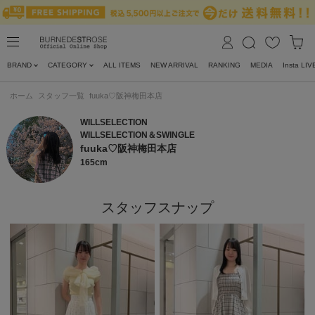
BRAND
CATEGORY
ALL ITEMS
NEW ARRIVAL
RANKING
MEDIA
Insta LIV
ホーム
スタッフ一覧
fuuka♡阪神梅田本店
WILLSELECTION
WILLSELECTION＆SWINGLE
fuuka♡阪神梅田本店
165cm
スタッフスナップ