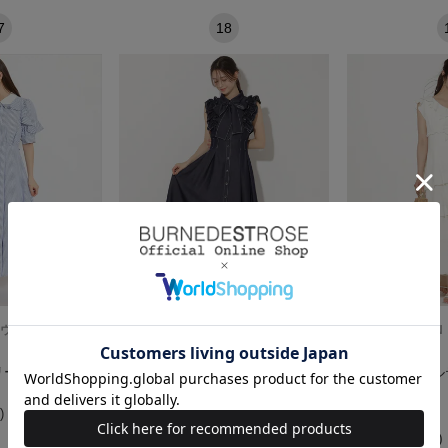
7
18
ON（ウィルセレクショ
WILLSELECTION（ウィルセレクショ
WILLSELECT
ン）
ン）
リーブシャツワン
フリルスリーブボウタイシャツワ
ラッフルフリル
ンピース
ース
)
(ネイビー)
(ホワイト)
￥16,940(税込)
￥17,930(税込)