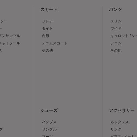
スカート
パンツ
トソー
フレア
スリム
ー
タイト
ワイド
 アンサンブル
台形
キュロット / 
 キャミソール
デニムスカート
デニム
ス
その他
その他
シューズ
アクセサリー
パンプス
ネックレス
グ
サンダル
リング
ブーツ
ピアス / イヤリ