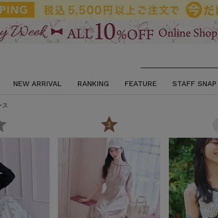
NEW ARRIVAL
RANKING
FEATURE
STAFF SNAP
ース
2
3