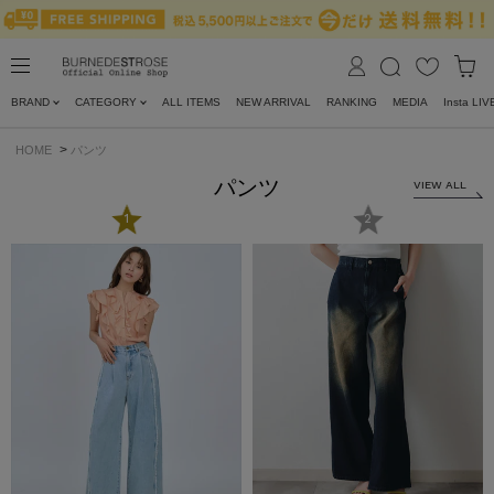
BRAND
CATEGORY
ALL ITEMS
NEW ARRIVAL
RANKING
MEDIA
Insta LIV
>
HOME
パンツ
パンツ
VIEW ALL
1
2