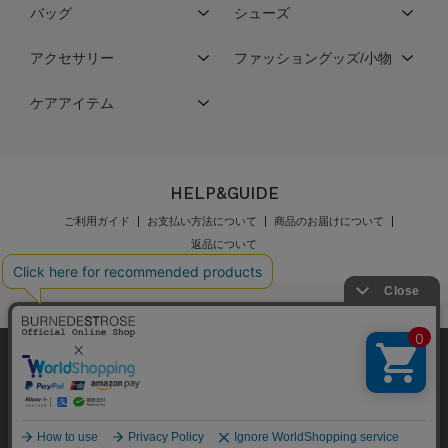
バッグ
シューズ
アクセサリー
ファッショングッズ/小物
ケアアイテム
HELP&GUIDE
ご利用ガイド
お支払い方法について
商品のお届けについて
返品について
発売日
価格(安い順)
価格(高い順)
弊社はCookieを利用し、Webの利便性向上に努め
公式オンラインショップご利用規約
メンバーズ規約
商品品番
ております。「承諾する」をクリックしていただ
メンバーズポイントプログラム規約
特定商取引法に基づく表示
くと、お客様に最適な内容を提供することが可能
承諾する
個人情報保護指針
会社概要
採用情報
お問い合わせ
となります。Cookieの利用については、
こちら
を
ご覧ください。
Copyright © BURNEDESTROSE Japan Limited All Rights Reserved.