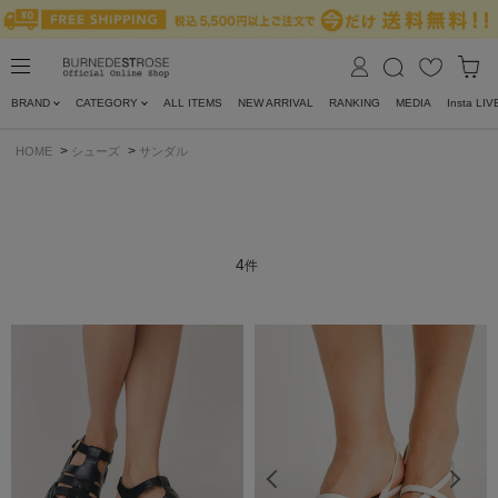
BRAND
CATEGORY
ALL ITEMS
NEW ARRIVAL
RANKING
MEDIA
Insta LIV
>
>
HOME
シューズ
サンダル
4
件