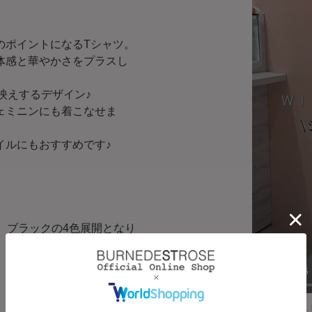
のポイントになるTシャツ。
体感と華やかさをプラスし
映えするデザイン♪
ェミニンにも着こなせま
イルにもおすすめです♪
。
、ブラックの4色展開となり
00:03
/
00:35
Powered by