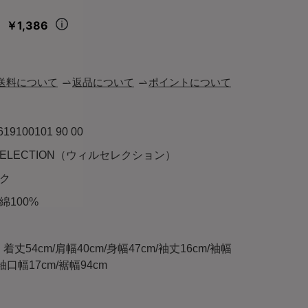
￥1,386
々
送料について
返品について
ポイントについて
619100101 90 00
LSELECTION（ウィルセレクション）
ク
綿100%
)：着丈54cm/肩幅40cm/身幅47cm/袖丈16cm/袖幅
/袖口幅17cm/裾幅94cm