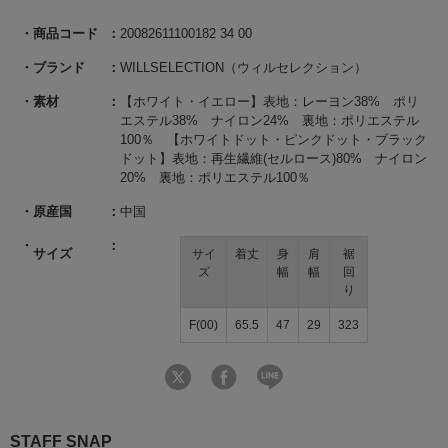
商品コード
20082611100182 34 00
ブランド
WILLSELECTION（ウィルセレクション）
素材
【ホワイト・イエロー】表地：レーヨン38% ポリ
エステル38% ナイロン24% 裏地：ポリエステル
100％ 【ホワイトドット・ピンクドット・ブラック
ドット】表地：再生繊維(セルロース)80% ナイロン
20% 裏地：ポリエステル100％
原産国
中国
サイズ
サイ
着丈
身
肩
裾
ズ
幅
幅
回
り
F(00)
65.5
47
29
323
STAFF SNAP