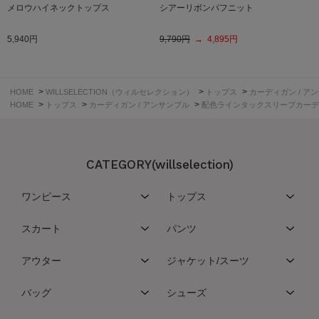
メロウハイネックトップス
シアーリボンパフニット
5,940円
9,790円
→ 4,895円
>
>
>
HOME
WILLSELECTION（ウィルセレクション）
トップス
カーディガン / ア
>
>
>
HOME
トップス
カーディガン / アンサンブル
配色ラインタックスリーブカーデ
CATEGORY(willselection)
ワンピース
トップス
スカート
パンツ
アウター
ジャケット/スーツ
バッグ
シューズ