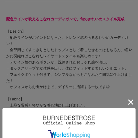
配色ラインが映えるこなれカーディガンで、旬のきれいめスタイル完成
【Design】
・配色ラインがポイントになった、トレンド感のあるきれいめカーディガ
ン！
・全部閉じてすっきりとしたトップスとして着こなせるのはもちろん、軽や
かに羽織ればこなれたレイヤードスタイルも楽しめます♪
・デザイン性のあるボタンが、洗練されたおしゃれ感を演出。
・タックスリーブで立体感を出し、体にフィットする美しいシルエット。
・フェイクポケット付きで、シンプルながらもこなれた雰囲気に仕上げまし
た！
・オフィスからお出かけまで、デイリーに活躍する一枚です◎
【Fabric】
・上品な質感と軽やかな着心地に仕上げました。
・ホワイト、ブラウン、ブラックの３色展開となります。
【Care】
ドライクリーニング