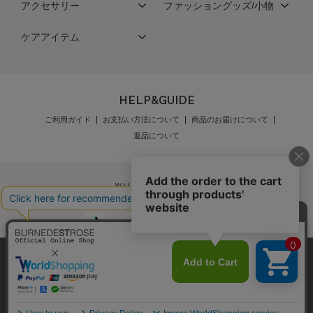
アクセサリー
ファッショングッズ/小物
ケアアイテム
HELP&GUIDE
ご利用ガイド
お支払い方法について
商品のお届けについて
返品について
弊社はCookieを利用し、Webの利便性向上に努め
公式オンラインショップご利用規約
メンバーズ規約
ております。「承諾する」をクリックしていただ
メンバーズポイントプログラム規約
特定商取引法に基づく表示
くと、お客様に最適な内容を提供することが可能
承諾する
個人情報保護指針
会社概要
採用情報
お問い合わせ
となります。Cookieの利用については、
こちら
を