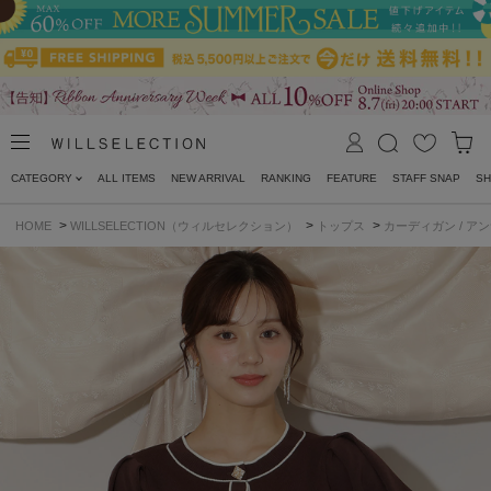
CATEGORY
ALL ITEMS
NEW ARRIVAL
RANKING
FEATURE
STAFF SNAP
SH
>
>
>
HOME
WILLSELECTION（ウィルセレクション）
トップス
カーディガン / ア