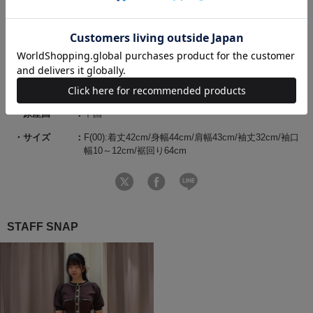
商品コード
20082528100053 62 00
ブランド
WILLSELECTION（ウィルセレクション）
素材
ポリエステル51％ レーヨン34％ ナイロン13%
ポリウレタン2％
原産国
中国
サイズ
F(00):着丈42cm/身幅44cm/肩幅43cm/袖丈32cm/袖口
幅10～12cm/裾回り64cm
STAFF SNAP