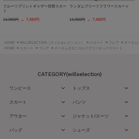
フルーツプリントギャザー切替スカー
ランダムプリーツフラワースカート
ト
14,960円
→ 7,480円
14,960円
→ 7,480円
>
>
>
>
HOME
WILLSELECTION（ウィルセレクション）
スカート
フレア
オータム
>
>
>
HOME
スカート
フレア
オータムボタニカルフラワータックスカート
CATEGORY(willselection)
ワンピース
トップス
スカート
パンツ
アウター
ジャケット/スーツ
バッグ
シューズ