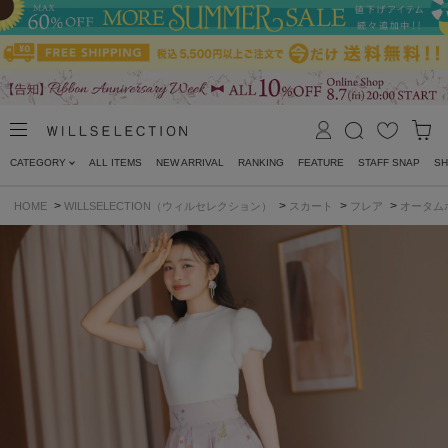
CATEGORY
ALL ITEMS
NEW ARRIVAL
RANKING
FEATURE
STAFF SNAP
SH
>
>
>
>
HOME
WILLSELECTION（ウィルセレクション）
スカート
フレア
オータム