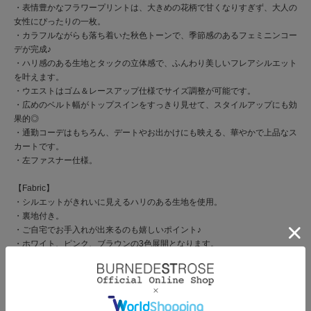
・表情豊かなフラワープリントは、大きめの花柄で甘くなりすぎず、大人の
女性にぴったりの一枚。
・カラフルながらも落ち着いた秋色トーンで、季節感のあるフェミニンコー
デが完成♪
・ハリ感のある生地とタックの立体感で、ふんわり美しいフレアシルエット
を叶えます。
・ウエストはゴム＆レースアップ仕様でサイズ調整が可能です。
・広めのベルト幅がトップスインをすっきり見せて、スタイルアップにも効
果的◎
・通勤コーデはもちろん、デートやお出かけにも映える、華やかで上品なス
カートです。
・左ファスナー仕様。
【Fabric】
・シルエットがきれいに見えるハリのある生地を使用。
・裏地付き。
・ご自宅でお手入れが出来るのも嬉しいポイント♪
・ホワイト、ピンク、ブラウンの3色展開となります。
【Care】
手洗い可能