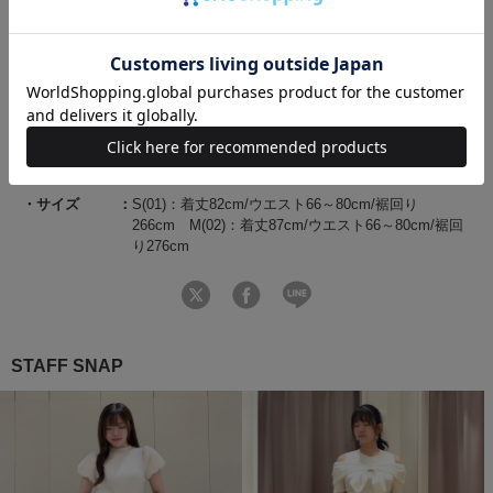
商品コード
20082522100009 33 02
ブランド
WILLSELECTION（ウィルセレクション）
素材
表地：ポリエステル100％ 裏地：ポリエステル
100％
原産国
中国
サイズ
S(01)：着丈82cm/ウエスト66～80cm/裾回り
266cm M(02)：着丈87cm/ウエスト66～80cm/裾回
り276cm
STAFF SNAP