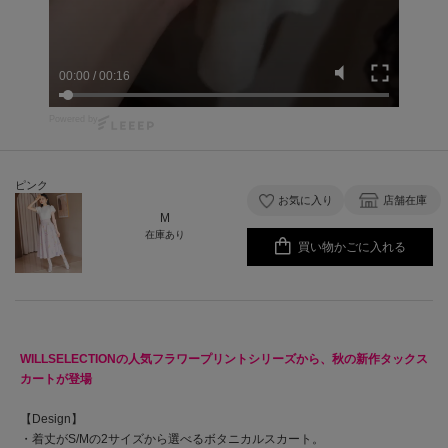
00:01
/
00:16
Powered by
ピンク
お気に入り
店舗在庫
M
在庫あり
買い物かごに入れる
WILLSELECTIONの人気フラワープリントシリーズから、秋の新作タックス
カートが登場
【Design】
・着丈がS/Mの2サイズから選べるボタニカルスカート。