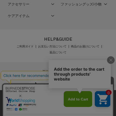
アクセサリー
ファッショングッズ/小物
ケアアイテム
HELP&GUIDE
ご利用ガイド
お支払い方法について
商品のお届けについて
返品について
弊社はCookieを利用し、Webの利便性向上に努め
公式オンラインショップご利用規約
メンバーズ規約
ております。「承諾する」をクリックしていただ
メンバーズポイントプログラム規約
特定商取引法に基づく表示
くと、お客様に最適な内容を提供することが可能
承諾する
個人情報保護指針
会社概要
採用情報
お問い合わせ
となります。Cookieの利用については、
こちら
を