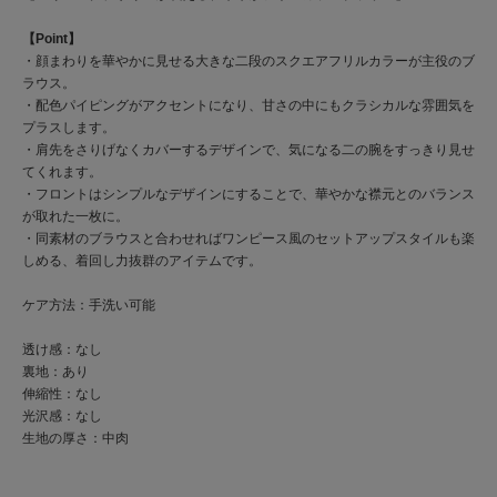
【Point】
・顔まわりを華やかに見せる大きな二段のスクエアフリルカラーが主役のブ
ラウス。
・配色パイピングがアクセントになり、甘さの中にもクラシカルな雰囲気を
プラスします。
・肩先をさりげなくカバーするデザインで、気になる二の腕をすっきり見せ
てくれます。
・フロントはシンプルなデザインにすることで、華やかな襟元とのバランス
が取れた一枚に。
・同素材のブラウスと合わせればワンピース風のセットアップスタイルも楽
しめる、着回し力抜群のアイテムです。
ケア方法：手洗い可能
透け感：なし
裏地：あり
伸縮性：なし
光沢感：なし
生地の厚さ：中肉