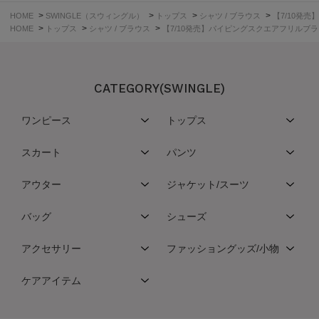
>
>
>
>
HOME
SWINGLE（スウィングル）
トップス
シャツ / ブラウス
【7/10発
>
>
>
HOME
トップス
シャツ / ブラウス
【7/10発売】パイピングスクエアフリルブ
CATEGORY(SWINGLE)
ワンピース
トップス
スカート
パンツ
アウター
ジャケット/スーツ
バッグ
シューズ
アクセサリー
ファッショングッズ/小物
ケアアイテム