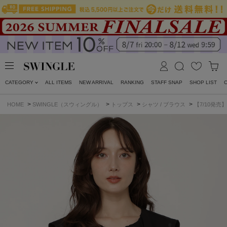
CATEGORY
ALL ITEMS
NEW ARRIVAL
RANKING
STAFF SNAP
SHOP LIST
>
>
>
>
HOME
SWINGLE（スウィングル）
トップス
シャツ / ブラウス
【7/10発