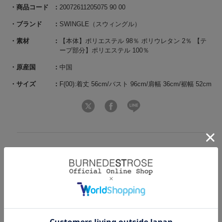
商品コード
20072611205075 90 00
ブランド
SWINGLE（スウィングル）
素材
【本体】ポリエステル 98％ ポリウレタン 2％ 【テ
ープ部分】ポリエステル 100％
原産国
中国
サイズ
F(00):着丈 56cm/バスト 96cm/肩幅 36cm/裾幅 52cm
関連商品