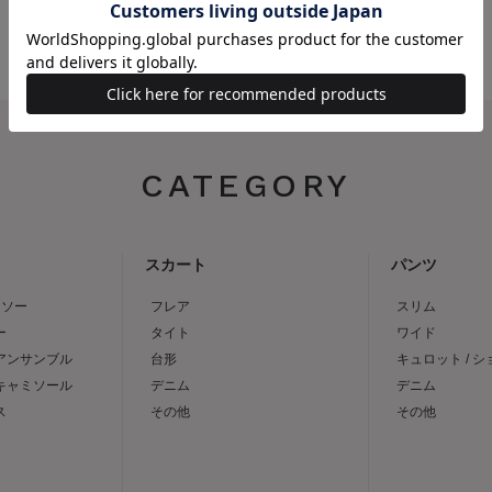
CATEGORY
スカート
パンツ
トソー
フレア
スリム
ー
タイト
ワイド
 アンサンブル
台形
キュロット / 
 キャミソール
デニム
デニム
ス
その他
その他