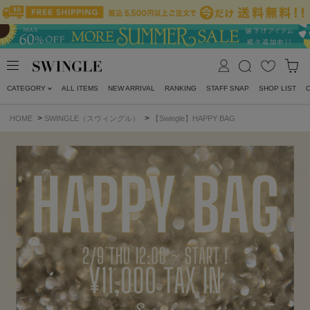
CATEGORY
ALL ITEMS
NEW ARRIVAL
RANKING
STAFF SNAP
SHOP LIST
>
>
HOME
SWINGLE（スウィングル）
【Swingle】HAPPY BAG