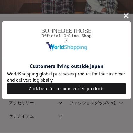
CATEGORY(willselection)
ワンピース
トップス
スカート
パンツ
アウター
ジャケット/スーツ
バッグ
シューズ
アクセサリー
ファッショングッズ/小物
ケアアイテム