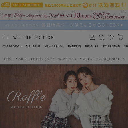
CATEGORY
ALL ITEMS
NEW ARRIVAL
RANKING
FEATURE
STAFF SNAP
SH
>
>
HOME
WILLSELECTION（ウィルセレクション）
WILLSELECTION_Raffle ITEM