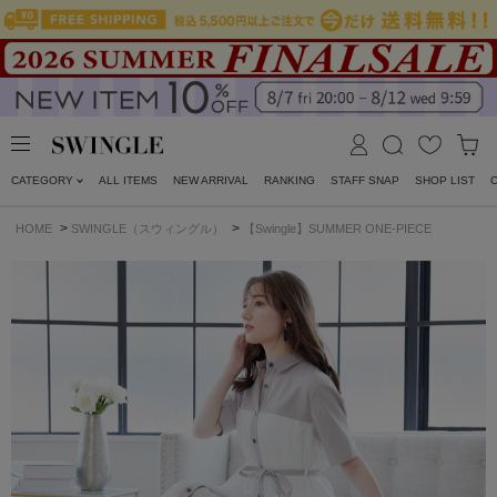
CATEGORY
ALL ITEMS
NEW ARRIVAL
RANKING
STAFF SNAP
SHOP LIST
>
>
HOME
SWINGLE（スウィングル）
【Swingle】SUMMER ONE-PIECE