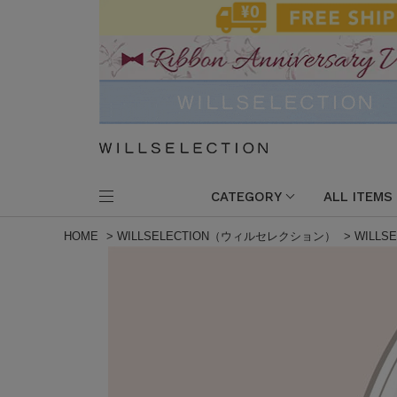
CATEGORY
ALL ITEMS
HOME
>
WILLSELECTION（ウィルセレクション）
>
WILLS