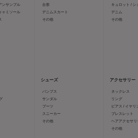
 アンサンブル
台形
キュロット / 
 キャミソール
デニムスカート
デニム
ス
その他
その他
シューズ
アクセサリー
パンプス
ネックレス
グ
サンダル
リング
ブーツ
ピアス / イヤリ
スニーカー
ブレスレット
その他
ヘアアクセサリ
その他