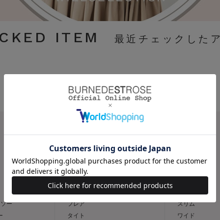
CKED ITEM
CATEGORY
スカート
パンツ
トソー
フレア
スリム
ー
タイト
ワイド