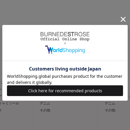
CATEGORY
スカート
パンツ
トソー
フレア
スリム
ー
タイト
ワイド
 アンサンブル
台形
キュロット / 
 キャミソール
デニム
デニム
ス
その他
その他