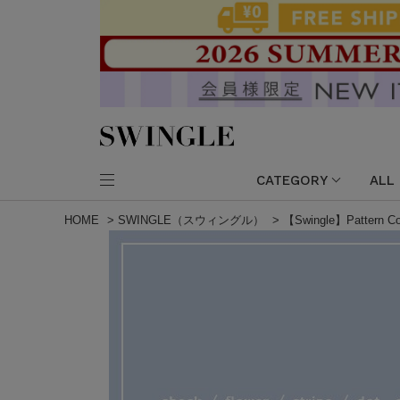
CATEGORY
ALL
HOME
>
SWINGLE（スウィングル）
>
【Swingle】Pattern Col