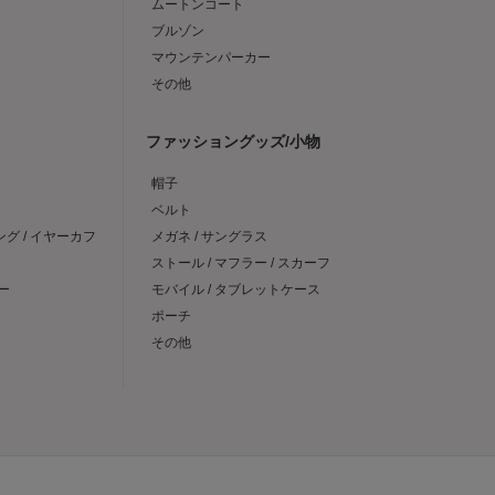
ムートンコート
ブルゾン
マウンテンパーカー
その他
ファッショングッズ/小物
帽子
ベルト
ング / イヤーカフ
メガネ / サングラス
ストール / マフラー / スカーフ
ー
モバイル / タブレットケース
ポーチ
その他