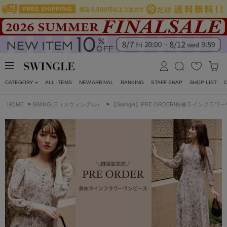
CATEGORY
ALL ITEMS
NEW ARRIVAL
RANKING
STAFF SNAP
SHOP LIST
>
>
HOME
SWINGLE（スウィングル）
【Swingle】PRE ORDER!長袖ラインフラ